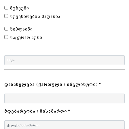
ᲛᲣᲖᲔᲣᲛᲘ
ᲡᲣᲕᲔᲜᲘᲠᲔᲑᲘᲡ ᲛᲐᲦᲐᲖᲘᲐ
ᲖᲘᲞᲚᲐᲘᲜᲘ
ᲡᲐᲪᲣᲠᲐᲝ ᲐᲣᲖᲘ
ᲓᲐᲡᲐᲮᲔᲚᲔᲑᲐ (ᲥᲐᲠᲗᲣᲚᲘ / ᲘᲜᲒᲚᲘᲡᲣᲠᲘ)
*
ᲛᲓᲔᲑᲐᲠᲔᲝᲑᲐ / ᲛᲘᲡᲐᲛᲐᲠᲗᲘ
*