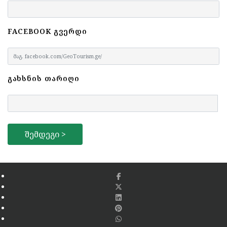
FACEBOOK ᲒᲕᲔᲠᲓᲘ
ᲒᲐᲮᲡᲜᲘᲡ ᲗᲐᲠᲘᲦᲘ
Შემდეგი >