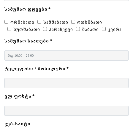
ᲡᲐᲛᲣᲨᲐᲝ ᲓᲦᲔᲔᲑᲘ
*
ᲝᲠᲨᲐᲑᲐᲗᲘ
ᲡᲐᲛᲨᲐᲑᲐᲗᲘ
ᲝᲗᲮᲨᲑᲐᲗᲘ
ᲮᲣᲗᲨᲐᲑᲐᲗᲘ
ᲞᲐᲠᲐᲡᲙᲔᲕᲘ
ᲨᲐᲑᲐᲗᲘ
ᲙᲕᲘᲠᲐ
ᲡᲐᲛᲣᲨᲐᲝ ᲡᲐᲐᲗᲔᲑᲘ
*
ᲢᲔᲚᲔᲤᲝᲜᲘ / ᲛᲝᲑᲘᲚᲣᲠᲘ
*
ᲔᲚ.ᲤᲝᲡᲢᲐ
*
ᲕᲔᲑ-ᲡᲐᲘᲢᲘ