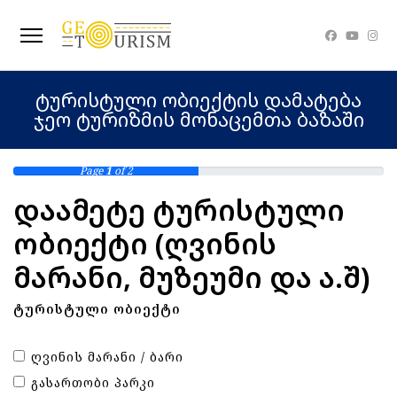
ტურისტული ობიექტის დამატება
ჯეო ტურიზმის მონაცემთა ბაზაში
Page
1
of 2
დაამეტე ტურისტული
ობიექტი (ღვინის
მარანი, მუზეუმი და ა.შ)
ᲢᲣᲠᲘᲡᲢᲣᲚᲘ ᲝᲑᲘᲔᲥᲢᲘ
ᲦᲕᲘᲜᲘᲡ ᲛᲐᲠᲐᲜᲘ / ᲑᲐᲠᲘ
ᲒᲐᲡᲐᲠᲗᲝᲑᲘ ᲞᲐᲠᲙᲘ