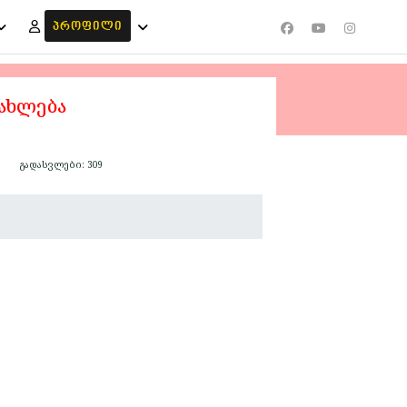
ᲞᲠᲝᲤᲘᲚᲘ
ნახლება
გადასვლები: 309