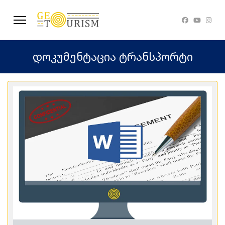
დოკუმენტაცია ტრანსპორტი